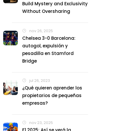
Build Mystery and Exclusivity
Without Oversharing
nov 26, 2025
Chelsea 3-0 Barcelona:
autogol, expulsión y
pesadilla en Stamford
Bridge
jul 26, 2023
¿Qué quieren aprender los
propietarios de pequeñas
empresas?
nov 23, 2025
F1 2025: Así se verá la