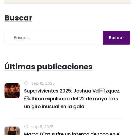
los hinchas. La decisión se dio justo antes del
segundo partido, que se definió en penaltis a favor del
Buscar
Flamengo.
Últimas publicaciones
sep 12, 2025
Supervivientes 2025: Joshua Vel1zquez,
ultimo expulsado del 22 de mayo tras
un giro inusual en la gala
sep 5, 2025
Marta Díaz sufre un intento de robo en el