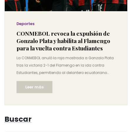
Deportes
CONMEBOL revoca la expulsión de
Gonzalo Plata y habilita al Flamengo
para la vuelta contra Estudiantes
La CONMEBOL anuló la roja mostrada a Gonzalo Plata
tras la victoria 2-1 del Flamengo en la ida contra
Estudiantes, permitiendo al delantero ecuatoriano
jugar la vuelta. La medida llegó después de la
Leer más
agresiva apelación del club brasileño. El caso generó
polémica por la actuación del árbitro y la tensión entre
los hinchas. La decisión se dio justo antes del
segundo partido, que se definió en penaltis a favor del
Buscar
Flamengo.